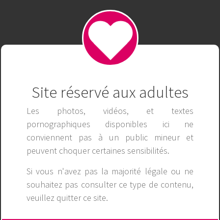
tk88name
Site réservé aux adultes
Les photos, vidéos, et textes
pornographiques disponibles ici ne
conviennent pas à un public mineur et
peuvent choquer certaines sensibilités.
Si vous n'avez pas la majorité légale ou ne
souhaitez pas consulter ce type de contenu,
veuillez
quitter ce site
.