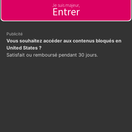
Je suis majeur,
Entrer
tk88name
Publicité
Tk88 � Nhà Cái Casino Tk88 com -
Vous souhaitez accéder aux contenus bloqués en
Link Vào Không Bị Chặn
United States ?
Satisfait ou remboursé pendant 30 jours.
TK88
là sự lựa chọn số 1 của giới cược thủ với hơn 5
triệu thành viên tham gia. Tại đây có đầy đủ những
siêu phẩm game, ưu đãi và dịch vụ khách hàng chất
lượng cao.
Tên Công Ty: TK88
Email: tietthanhphuongy4768362@gmail.com
Địa chỉ: 18/2 Đ. Nguyễn Thị Thập, Bình Thuận, Quận 7,
Hồ Chí Minh, Việt Nam
Điện thoại: (+84) 899450001